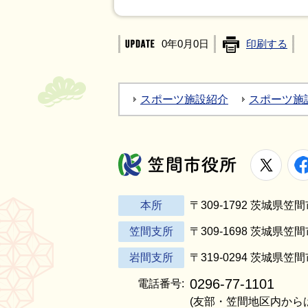
0年0月0日
印刷する
スポーツ施設紹介
スポーツ施
X
笠間市役所
本所
〒309-1792 茨城県
笠間支所
〒309-1698 茨城県笠
岩間支所
〒319-0294 茨城県笠
0296-77-1101
電話番号:
(友部・笠間地区内から