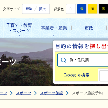
拡大
文字サイズ
背景色
標準
白
青
黄
黒
子育て・教育
事業者・産業
市政
・スポーツ
ポーツ
Go
ーツ
スポーツ
スポーツ施設
スポーツ施設予約