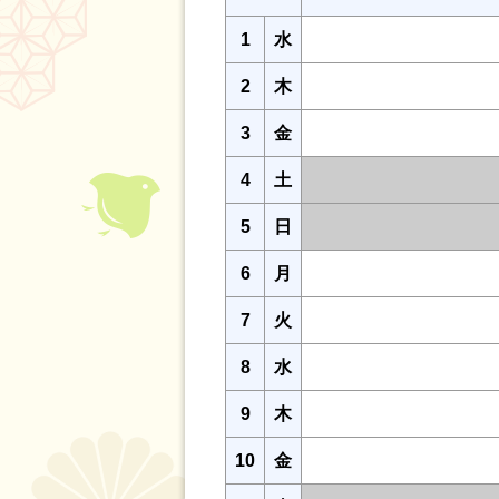
1
水
2
木
3
金
4
土
5
日
6
月
7
火
8
水
9
木
10
金