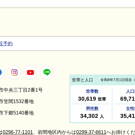
設予約
Facebook
Instagram
Youtube
LINE
笠間市中央三丁目2番1号
間市笠間1532番地
間市下郷5140番地
は
0296-77-1101
、岩間地区内からは
0299-37-6611
へお掛けくだ