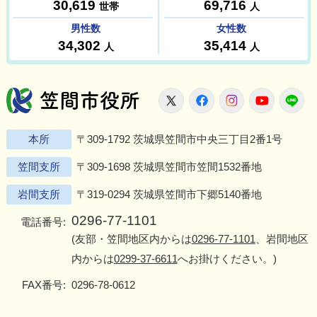
笠間市役所
X
Facebook
Instagram
Youtu
L
本所
〒309-1792 茨城県笠間市中央三丁目2番1号
笠間支所
〒309-1698 茨城県笠間市笠間1532番地
岩間支所
〒319-0294 茨城県笠間市下郷5140番地
0296-77-1101
電話番号:
(友部・笠間地区内からは
0296-77-1101
、岩間地区
内からは
0299-37-6611
へお掛けください。)
FAX番号:
0296-78-0612