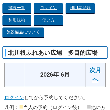
施設一覧
ログイン
利用者登録
利用規約
使い方
施設備品について
北川根ふれあい広場 多目的広場
次月
2026年 6月
へ
ログイン
してから予約してください。
■
■
凡例：
当人の予約（ログイン後）
他の方