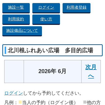
施設一覧
ログイン
利用者登録
利用規約
使い方
施設備品について
北川根ふれあい広場 多目的広場
次月
2026年 6月
へ
ログイン
してから予約してください。
■
■
凡例：
当人の予約（ログイン後）
他の方