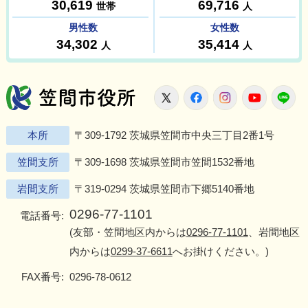
笠間市役所
X
Facebook
Instagram
Youtu
L
本所
〒309-1792 茨城県笠間市中央三丁目2番1号
笠間支所
〒309-1698 茨城県笠間市笠間1532番地
岩間支所
〒319-0294 茨城県笠間市下郷5140番地
0296-77-1101
電話番号:
(友部・笠間地区内からは
0296-77-1101
、岩間地区
内からは
0299-37-6611
へお掛けください。)
FAX番号:
0296-78-0612