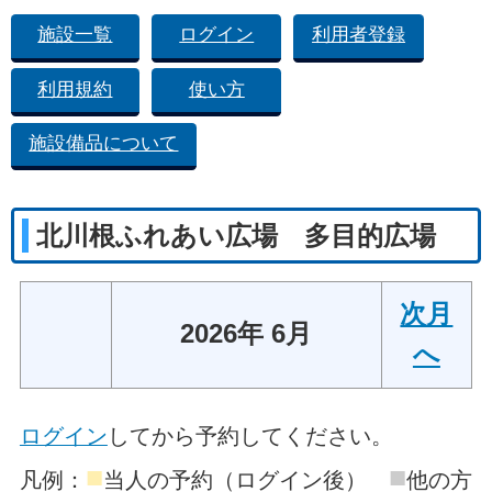
施設一覧
ログイン
利用者登録
利用規約
使い方
施設備品について
北川根ふれあい広場 多目的広場
次月
2026年 6月
へ
ログイン
してから予約してください。
■
■
凡例：
当人の予約（ログイン後）
他の方