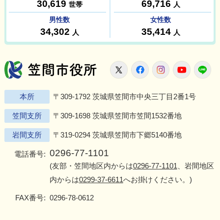
笠間市役所
X
Facebook
Instagram
Youtu
L
本所
〒309-1792 茨城県笠間市中央三丁目2番1号
笠間支所
〒309-1698 茨城県笠間市笠間1532番地
岩間支所
〒319-0294 茨城県笠間市下郷5140番地
0296-77-1101
電話番号:
(友部・笠間地区内からは
0296-77-1101
、岩間地区
内からは
0299-37-6611
へお掛けください。)
FAX番号:
0296-78-0612