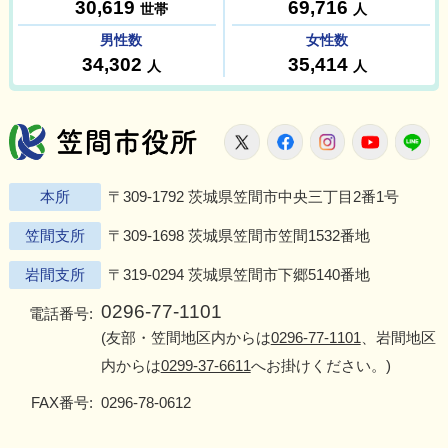
笠間市役所
X
Facebook
Instagram
Youtu
L
本所
〒309-1792 茨城県笠間市中央三丁目2番1号
笠間支所
〒309-1698 茨城県笠間市笠間1532番地
岩間支所
〒319-0294 茨城県笠間市下郷5140番地
0296-77-1101
電話番号:
(友部・笠間地区内からは
0296-77-1101
、岩間地区
内からは
0299-37-6611
へお掛けください。)
FAX番号:
0296-78-0612