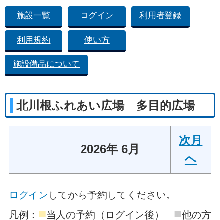
施設一覧
ログイン
利用者登録
利用規約
使い方
施設備品について
北川根ふれあい広場 多目的広場
次月
2026年 6月
へ
ログイン
してから予約してください。
■
■
凡例：
当人の予約（ログイン後）
他の方