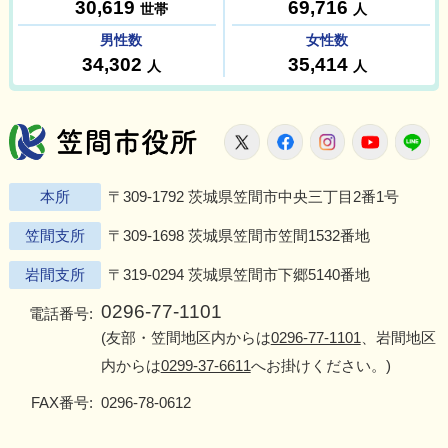
笠間市役所
X
Facebook
Instagram
Youtu
L
本所
〒309-1792 茨城県笠間市中央三丁目2番1号
笠間支所
〒309-1698 茨城県笠間市笠間1532番地
岩間支所
〒319-0294 茨城県笠間市下郷5140番地
0296-77-1101
電話番号:
(友部・笠間地区内からは
0296-77-1101
、岩間地区
内からは
0299-37-6611
へお掛けください。)
FAX番号:
0296-78-0612