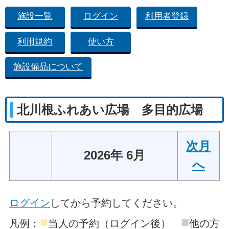
施設一覧
ログイン
利用者登録
利用規約
使い方
施設備品について
北川根ふれあい広場 多目的広場
次月
2026年 6月
へ
ログイン
してから予約してください。
■
■
凡例：
当人の予約（ログイン後）
他の方