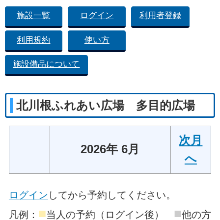
施設一覧
ログイン
利用者登録
利用規約
使い方
施設備品について
北川根ふれあい広場 多目的広場
次月
2026年 6月
へ
ログイン
してから予約してください。
■
■
凡例：
当人の予約（ログイン後）
他の方