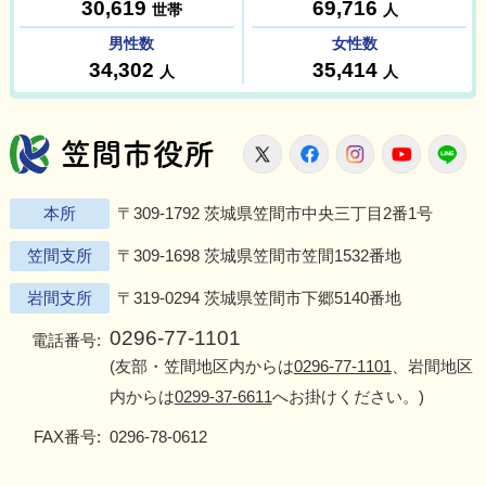
笠間市役所
X
Facebook
Instagram
Youtu
L
本所
〒309-1792 茨城県笠間市中央三丁目2番1号
笠間支所
〒309-1698 茨城県笠間市笠間1532番地
岩間支所
〒319-0294 茨城県笠間市下郷5140番地
0296-77-1101
電話番号:
(友部・笠間地区内からは
0296-77-1101
、岩間地区
内からは
0299-37-6611
へお掛けください。)
FAX番号:
0296-78-0612