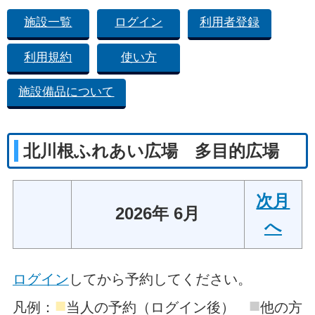
施設一覧
ログイン
利用者登録
利用規約
使い方
施設備品について
北川根ふれあい広場 多目的広場
次月
2026年 6月
へ
ログイン
してから予約してください。
■
■
凡例：
当人の予約（ログイン後）
他の方