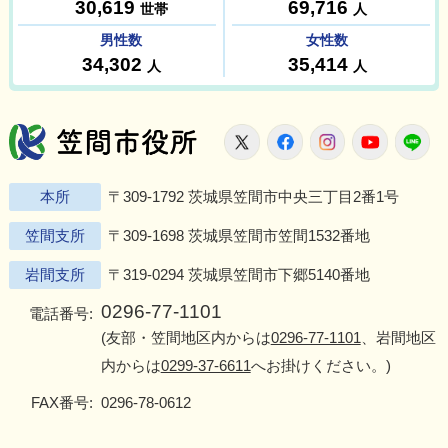
笠間市役所
X
Facebook
Instagram
Youtu
L
本所
〒309-1792 茨城県笠間市中央三丁目2番1号
笠間支所
〒309-1698 茨城県笠間市笠間1532番地
岩間支所
〒319-0294 茨城県笠間市下郷5140番地
0296-77-1101
電話番号:
(友部・笠間地区内からは
0296-77-1101
、岩間地区
内からは
0299-37-6611
へお掛けください。)
FAX番号:
0296-78-0612