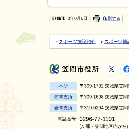
0年0月0日
印刷する
スポーツ施設紹介
スポーツ施
X
笠間市役所
本所
〒309-1792 茨城県
笠間支所
〒309-1698 茨城県笠
岩間支所
〒319-0294 茨城県笠
0296-77-1101
電話番号:
(友部・笠間地区内から