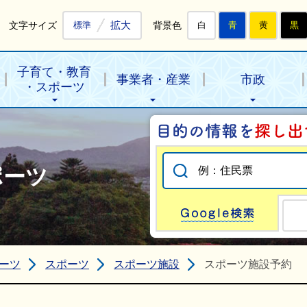
拡大
文字サイズ
背景色
標準
白
青
黄
黒
子育て・教育
事業者・産業
市政
・スポーツ
ポーツ
Go
ーツ
スポーツ
スポーツ施設
スポーツ施設予約