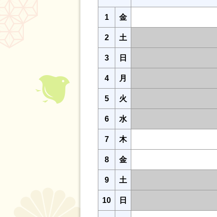
1
金
2
土
3
日
4
月
5
火
6
水
7
木
8
金
9
土
10
日