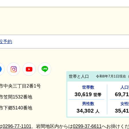
設予約
Facebook
Instagram
Youtube
LINE
笠間市中央三丁目2番1号
間市笠間1532番地
間市下郷5140番地
は
0296-77-1101
、岩間地区内からは
0299-37-6611
へお掛けくだ