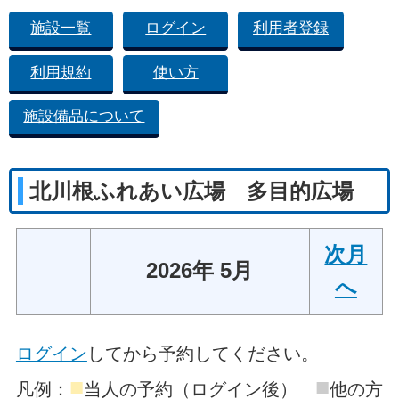
施設一覧
ログイン
利用者登録
利用規約
使い方
施設備品について
北川根ふれあい広場 多目的広場
次月
2026年 5月
へ
ログイン
してから予約してください。
■
■
凡例：
当人の予約（ログイン後）
他の方