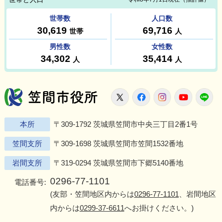
笠間市役所
X
Facebook
Instagram
Youtu
L
本所
〒309-1792 茨城県笠間市中央三丁目2番1号
笠間支所
〒309-1698 茨城県笠間市笠間1532番地
岩間支所
〒319-0294 茨城県笠間市下郷5140番地
0296-77-1101
電話番号:
(友部・笠間地区内からは
0296-77-1101
、岩間地区
内からは
0299-37-6611
へお掛けください。)