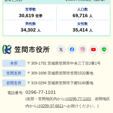
笠間市役所
X
Facebook
Instagram
Youtu
L
本所
〒309-1792 茨城県笠間市中央三丁目2番1号
笠間支所
〒309-1698 茨城県笠間市笠間1532番地
岩間支所
〒319-0294 茨城県笠間市下郷5140番地
0296-77-1101
電話番号:
(友部・笠間地区内からは
0296-77-1101
、岩間地区
内からは
0299-37-6611
へお掛けください。)