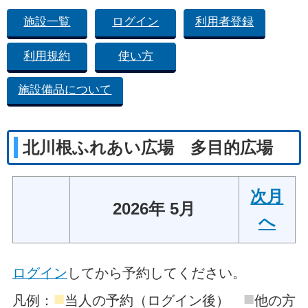
施設一覧
ログイン
利用者登録
利用規約
使い方
施設備品について
北川根ふれあい広場 多目的広場
次月
2026年 5月
へ
ログイン
してから予約してください。
■
■
凡例：
当人の予約（ログイン後）
他の方