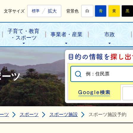
拡大
文字サイズ
背景色
標準
白
青
黄
黒
子育て・教育
事業者・産業
市政
・スポーツ
ポーツ
Go
ーツ
スポーツ
スポーツ施設
スポーツ施設予約