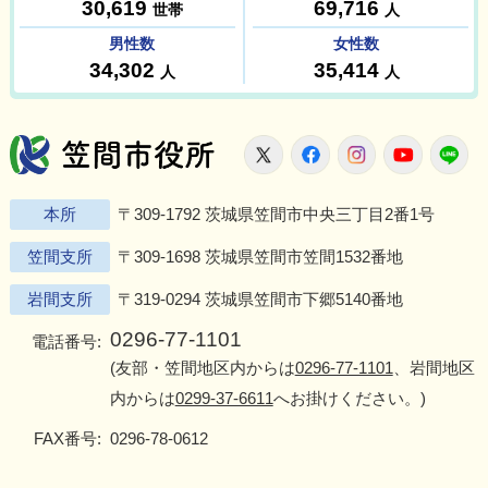
笠間市役所
X
Facebook
Instagram
Youtu
L
本所
〒309-1792 茨城県笠間市中央三丁目2番1号
笠間支所
〒309-1698 茨城県笠間市笠間1532番地
岩間支所
〒319-0294 茨城県笠間市下郷5140番地
0296-77-1101
電話番号:
(友部・笠間地区内からは
0296-77-1101
、岩間地区
内からは
0299-37-6611
へお掛けください。)
FAX番号:
0296-78-0612