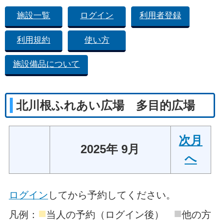
施設一覧
ログイン
利用者登録
利用規約
使い方
施設備品について
北川根ふれあい広場 多目的広場
次月
2025年 9月
へ
ログイン
してから予約してください。
■
■
凡例：
当人の予約（ログイン後）
他の方