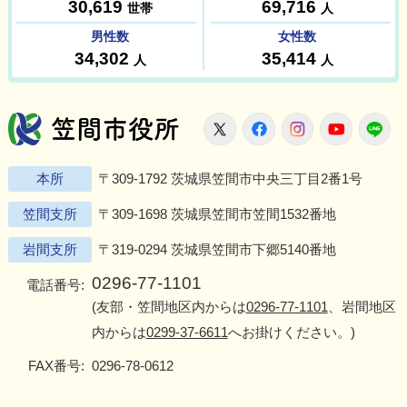
笠間市役所
X
Facebook
Instagram
Youtu
L
本所
〒309-1792 茨城県笠間市中央三丁目2番1号
笠間支所
〒309-1698 茨城県笠間市笠間1532番地
岩間支所
〒319-0294 茨城県笠間市下郷5140番地
0296-77-1101
電話番号:
(友部・笠間地区内からは
0296-77-1101
、岩間地区
内からは
0299-37-6611
へお掛けください。)
FAX番号:
0296-78-0612