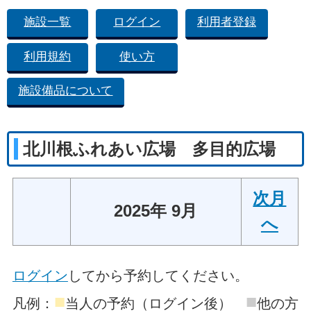
施設一覧
ログイン
利用者登録
利用規約
使い方
施設備品について
北川根ふれあい広場 多目的広場
次月
2025年 9月
へ
ログイン
してから予約してください。
■
■
凡例：
当人の予約（ログイン後）
他の方