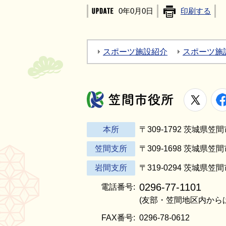
0年0月0日
印刷する
スポーツ施設紹介
スポーツ施
X
笠間市役所
本所
〒309-1792 茨城県
笠間支所
〒309-1698 茨城県笠
岩間支所
〒319-0294 茨城県笠
0296-77-1101
電話番号:
(友部・笠間地区内から
FAX番号:
0296-78-0612