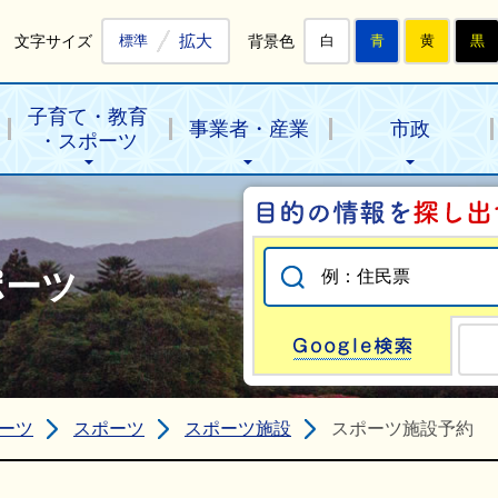
拡大
文字サイズ
背景色
標準
白
青
黄
黒
子育て・教育
事業者・産業
市政
・スポーツ
ポーツ
Go
ーツ
スポーツ
スポーツ施設
スポーツ施設予約