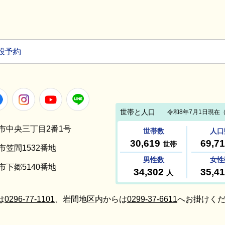
設予約
Facebook
Instagram
Youtube
LINE
笠間市中央三丁目2番1号
間市笠間1532番地
間市下郷5140番地
は
0296-77-1101
、岩間地区内からは
0299-37-6611
へお掛けくだ