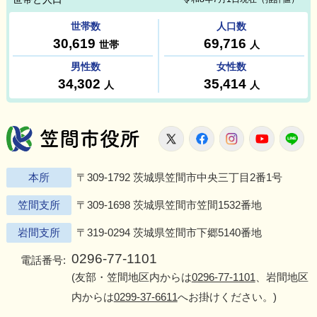
笠間市役所
X
Facebook
Instagram
Youtu
L
本所
〒309-1792 茨城県笠間市中央三丁目2番1号
笠間支所
〒309-1698 茨城県笠間市笠間1532番地
岩間支所
〒319-0294 茨城県笠間市下郷5140番地
0296-77-1101
電話番号:
(友部・笠間地区内からは
0296-77-1101
、岩間地区
内からは
0299-37-6611
へお掛けください。)