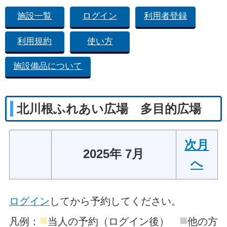
施設一覧
ログイン
利用者登録
利用規約
使い方
施設備品について
北川根ふれあい広場 多目的広場
次月
2025年 7月
へ
ログイン
してから予約してください。
■
■
凡例：
当人の予約（ログイン後）
他の方