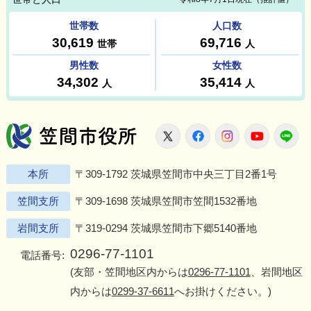
笠間市役所
X
Facebook
Instagram
Youtu
L
本所
〒309-1792 茨城県笠間市中央三丁目2番1号
笠間支所
〒309-1698 茨城県笠間市笠間1532番地
岩間支所
〒319-0294 茨城県笠間市下郷5140番地
0296-77-1101
電話番号:
(友部・笠間地区内からは
0296-77-1101
、岩間地区
内からは
0299-37-6611
へお掛けください。)