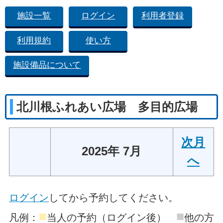
施設一覧
ログイン
利用者登録
利用規約
使い方
施設備品について
北川根ふれあい広場 多目的広場
次月
2025年 7月
へ
ログイン
してから予約してください。
■
■
凡例：
当人の予約（ログイン後）
他の方