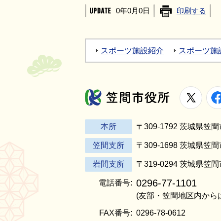
0年0月0日
印刷する
スポーツ施設紹介
スポーツ施
X
笠間市役所
本所
〒309-1792 茨城県
笠間支所
〒309-1698 茨城県笠
岩間支所
〒319-0294 茨城県笠
0296-77-1101
電話番号:
(友部・笠間地区内から
FAX番号:
0296-78-0612