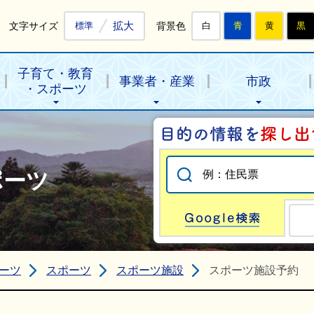
拡大
文字サイズ
背景色
標準
白
青
黄
黒
子育て・教育
事業者・産業
市政
・スポーツ
ポーツ
Go
ーツ
スポーツ
スポーツ施設
スポーツ施設予約