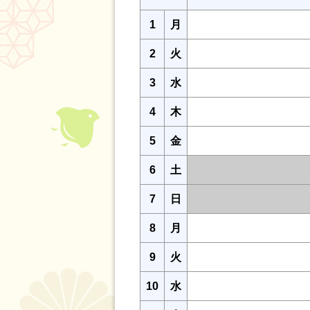
1
月
2
火
3
水
4
木
5
金
6
土
7
日
8
月
9
火
10
水