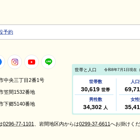
設予約
Facebook
Instagram
Youtube
LINE
笠間市中央三丁目2番1号
間市笠間1532番地
間市下郷5140番地
は
0296-77-1101
、岩間地区内からは
0299-37-6611
へお掛けくだ