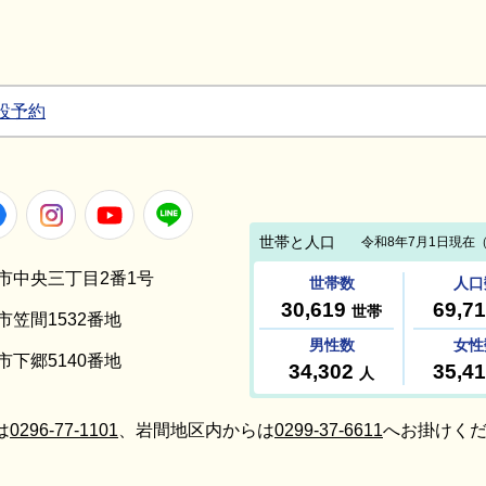
設予約
Facebook
Instagram
Youtube
LINE
笠間市中央三丁目2番1号
間市笠間1532番地
間市下郷5140番地
は
0296-77-1101
、岩間地区内からは
0299-37-6611
へお掛けくだ