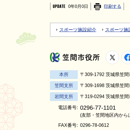
0年0月0日
印刷する
スポーツ施設紹介
スポーツ施
X
笠間市役所
本所
〒309-1792 茨城県
笠間支所
〒309-1698 茨城県笠
岩間支所
〒319-0294 茨城県笠
0296-77-1101
電話番号:
(友部・笠間地区内から
FAX番号:
0296-78-0612