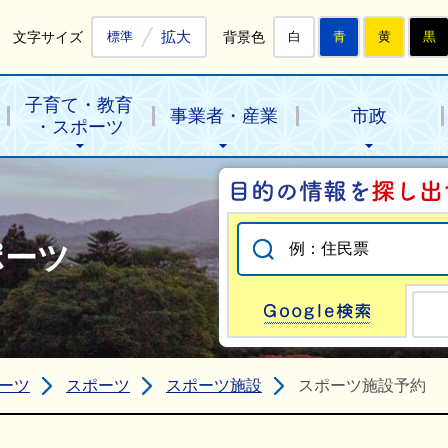
拡大
文字サイズ
背景色
標準
白
青
黄
黒
子育て・教育
事業者・産業
市政
・スポーツ
ポーツ
Go
ーツ
スポーツ
スポーツ施設
スポーツ施設予約