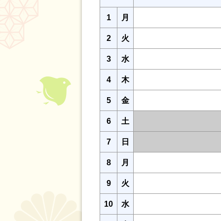
1
月
2
火
3
水
4
木
5
金
6
土
7
日
8
月
9
火
10
水