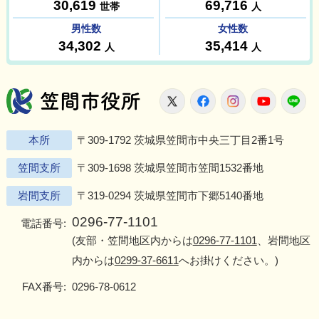
笠間市役所
X
Facebook
Instagram
Youtu
L
本所
〒309-1792 茨城県笠間市中央三丁目2番1号
笠間支所
〒309-1698 茨城県笠間市笠間1532番地
岩間支所
〒319-0294 茨城県笠間市下郷5140番地
0296-77-1101
電話番号:
(友部・笠間地区内からは
0296-77-1101
、岩間地区
内からは
0299-37-6611
へお掛けください。)
FAX番号:
0296-78-0612