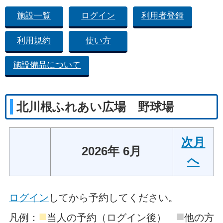
施設一覧
ログイン
利用者登録
利用規約
使い方
施設備品について
北川根ふれあい広場 野球場
次月
2026年 6月
へ
ログイン
してから予約してください。
■
■
凡例：
当人の予約（ログイン後）
他の方