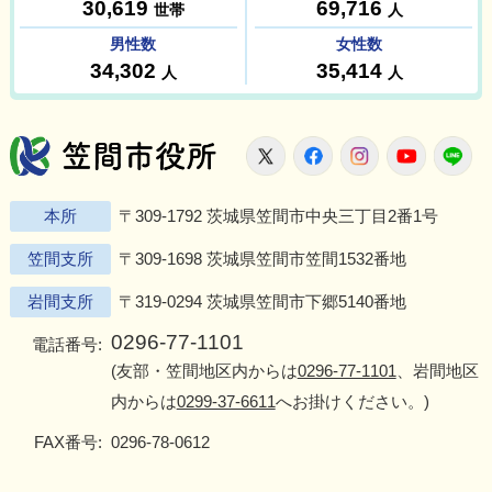
笠間市役所
X
Facebook
Instagram
Youtu
L
本所
〒309-1792 茨城県笠間市中央三丁目2番1号
笠間支所
〒309-1698 茨城県笠間市笠間1532番地
岩間支所
〒319-0294 茨城県笠間市下郷5140番地
0296-77-1101
電話番号:
(友部・笠間地区内からは
0296-77-1101
、岩間地区
内からは
0299-37-6611
へお掛けください。)
FAX番号:
0296-78-0612