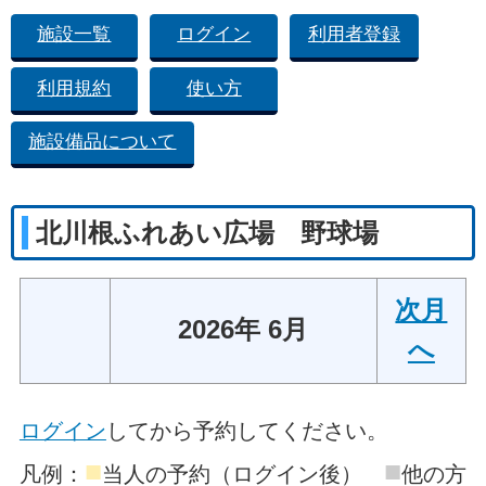
施設一覧
ログイン
利用者登録
利用規約
使い方
施設備品について
北川根ふれあい広場 野球場
次月
2026年 6月
へ
ログイン
してから予約してください。
■
■
凡例：
当人の予約（ログイン後）
他の方