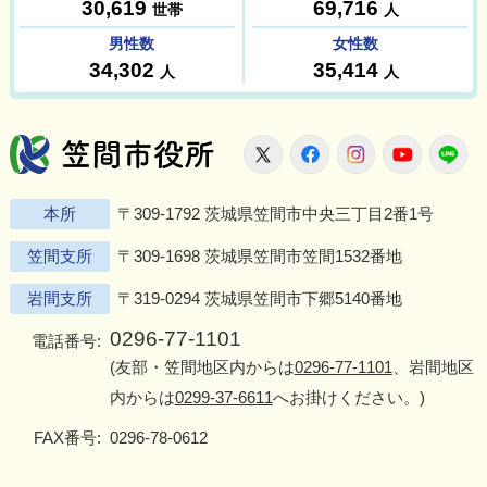
笠間市役所
X
Facebook
Instagram
Youtu
L
本所
〒309-1792 茨城県笠間市中央三丁目2番1号
笠間支所
〒309-1698 茨城県笠間市笠間1532番地
岩間支所
〒319-0294 茨城県笠間市下郷5140番地
0296-77-1101
電話番号:
(友部・笠間地区内からは
0296-77-1101
、岩間地区
内からは
0299-37-6611
へお掛けください。)
FAX番号:
0296-78-0612