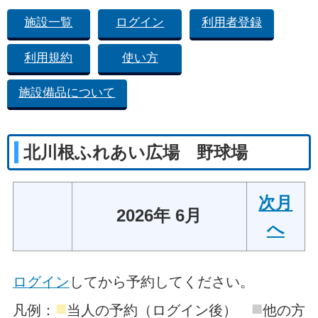
施設一覧
ログイン
利用者登録
利用規約
使い方
施設備品について
北川根ふれあい広場 野球場
次月
2026年 6月
へ
ログイン
してから予約してください。
■
■
凡例：
当人の予約（ログイン後）
他の方