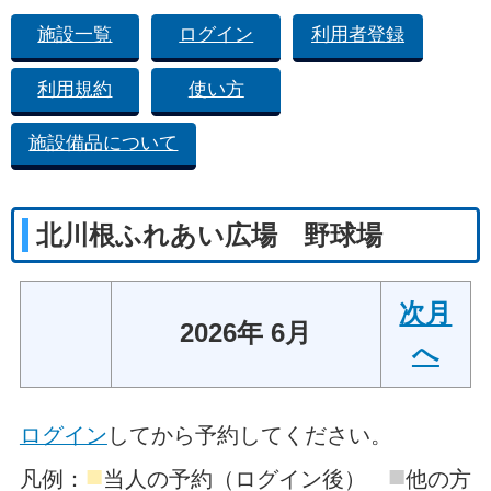
施設一覧
ログイン
利用者登録
利用規約
使い方
施設備品について
北川根ふれあい広場 野球場
次月
2026年 6月
へ
ログイン
してから予約してください。
■
■
凡例：
当人の予約（ログイン後）
他の方