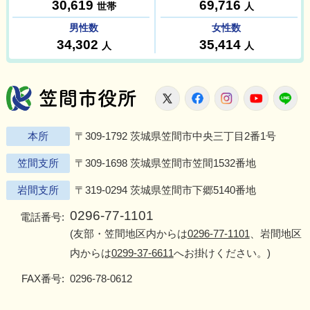
笠間市役所
X
Facebook
Instagram
Youtu
L
本所
〒309-1792 茨城県笠間市中央三丁目2番1号
笠間支所
〒309-1698 茨城県笠間市笠間1532番地
岩間支所
〒319-0294 茨城県笠間市下郷5140番地
0296-77-1101
電話番号:
(友部・笠間地区内からは
0296-77-1101
、岩間地区
内からは
0299-37-6611
へお掛けください。)
FAX番号:
0296-78-0612