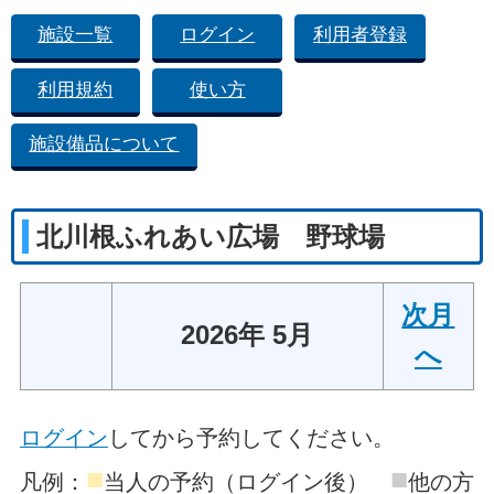
施設一覧
ログイン
利用者登録
利用規約
使い方
施設備品について
北川根ふれあい広場 野球場
次月
2026年 5月
へ
ログイン
してから予約してください。
■
■
凡例：
当人の予約（ログイン後）
他の方