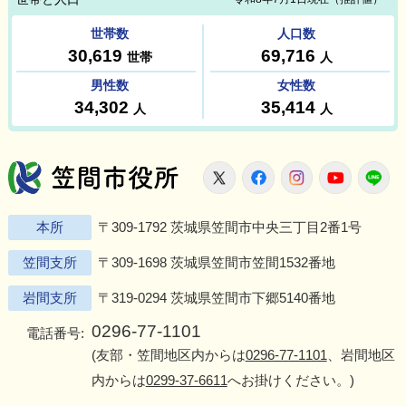
笠間市役所
X
Facebook
Instagram
Youtu
L
本所
〒309-1792 茨城県笠間市中央三丁目2番1号
笠間支所
〒309-1698 茨城県笠間市笠間1532番地
岩間支所
〒319-0294 茨城県笠間市下郷5140番地
0296-77-1101
電話番号:
(友部・笠間地区内からは
0296-77-1101
、岩間地区
内からは
0299-37-6611
へお掛けください。)