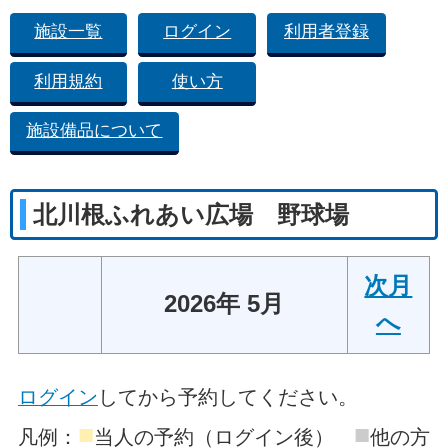
施設一覧
ログイン
利用者登録
利用規約
使い方
施設備品について
北川根ふれあい広場 野球場
次月
2026年 5月
へ
ログイン
してから予約してください。
■
■
凡例：
当人の予約（ログイン後）
他の方