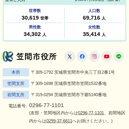
笠間市役所
X
Facebook
Instagram
Youtu
L
本所
〒309-1792 茨城県笠間市中央三丁目2番1号
笠間支所
〒309-1698 茨城県笠間市笠間1532番地
岩間支所
〒319-0294 茨城県笠間市下郷5140番地
0296-77-1101
電話番号:
(友部・笠間地区内からは
0296-77-1101
、岩間地区
内からは
0299-37-6611
へお掛けください。)