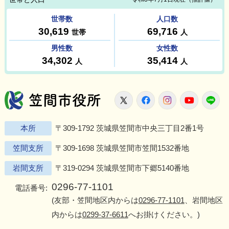
笠間市役所
X
Facebook
Instagram
Youtu
L
本所
〒309-1792 茨城県笠間市中央三丁目2番1号
笠間支所
〒309-1698 茨城県笠間市笠間1532番地
岩間支所
〒319-0294 茨城県笠間市下郷5140番地
0296-77-1101
電話番号:
(友部・笠間地区内からは
0296-77-1101
、岩間地区
内からは
0299-37-6611
へお掛けください。)