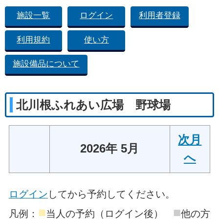
施設一覧
ログイン
利用者登録
利用規約
使い方
施設備品について
北川根ふれあい広場 野球場
次月
2026年 5月
へ
ログイン
してから予約してください。
■
■
凡例：
当人の予約（ログイン後）
他の方