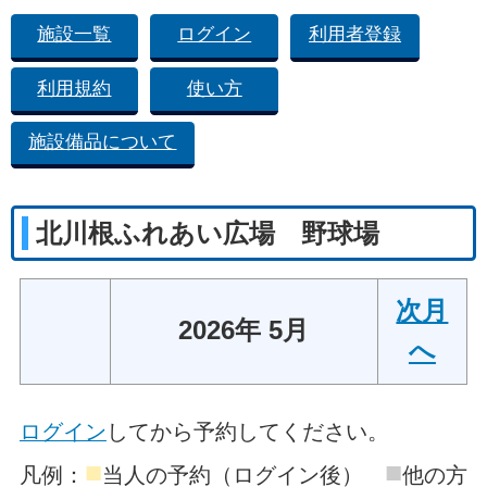
施設一覧
ログイン
利用者登録
利用規約
使い方
施設備品について
北川根ふれあい広場 野球場
次月
2026年 5月
へ
ログイン
してから予約してください。
■
■
凡例：
当人の予約（ログイン後）
他の方