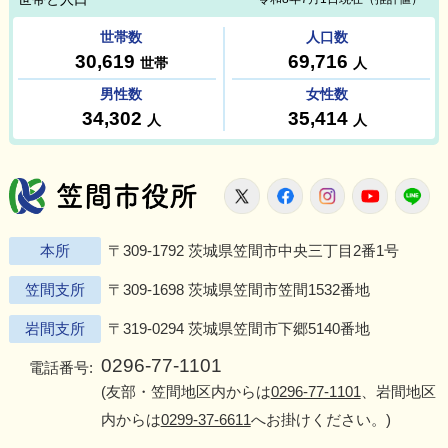
笠間市役所
X
Facebook
Instagram
Youtu
L
本所
〒309-1792 茨城県笠間市中央三丁目2番1号
笠間支所
〒309-1698 茨城県笠間市笠間1532番地
岩間支所
〒319-0294 茨城県笠間市下郷5140番地
0296-77-1101
電話番号:
(友部・笠間地区内からは
0296-77-1101
、岩間地区
内からは
0299-37-6611
へお掛けください。)