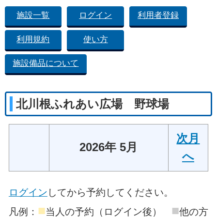
施設一覧
ログイン
利用者登録
利用規約
使い方
施設備品について
北川根ふれあい広場 野球場
次月
2026年 5月
へ
ログイン
してから予約してください。
■
■
凡例：
当人の予約（ログイン後）
他の方