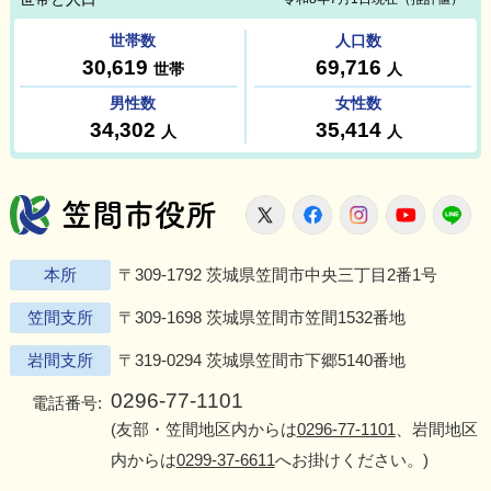
笠間市役所
X
Facebook
Instagram
Youtu
L
本所
〒309-1792 茨城県笠間市中央三丁目2番1号
笠間支所
〒309-1698 茨城県笠間市笠間1532番地
岩間支所
〒319-0294 茨城県笠間市下郷5140番地
0296-77-1101
電話番号:
(友部・笠間地区内からは
0296-77-1101
、岩間地区
内からは
0299-37-6611
へお掛けください。)