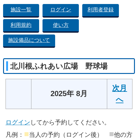
施設一覧
ログイン
利用者登録
利用規約
使い方
施設備品について
北川根ふれあい広場 野球場
次月
2025年 8月
へ
ログイン
してから予約してください。
■
■
凡例：
当人の予約（ログイン後）
他の方