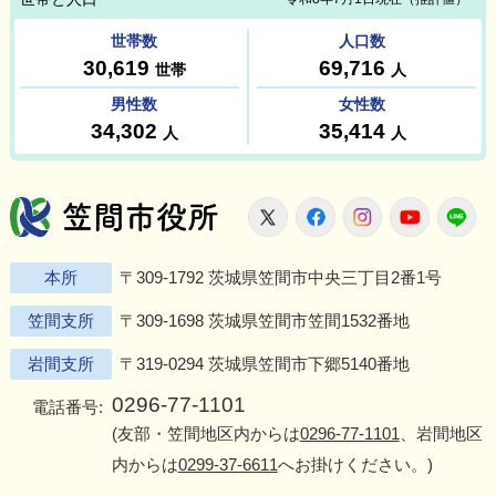
笠間市役所
X
Facebook
Instagram
Youtu
L
本所
〒309-1792 茨城県笠間市中央三丁目2番1号
笠間支所
〒309-1698 茨城県笠間市笠間1532番地
岩間支所
〒319-0294 茨城県笠間市下郷5140番地
0296-77-1101
電話番号:
(友部・笠間地区内からは
0296-77-1101
、岩間地区
内からは
0299-37-6611
へお掛けください。)