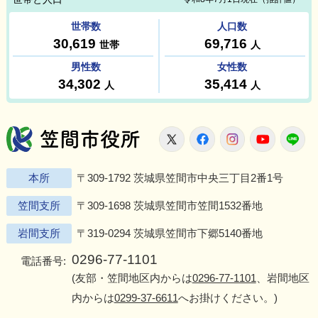
笠間市役所
X
Facebook
Instagram
Youtu
L
本所
〒309-1792 茨城県笠間市中央三丁目2番1号
笠間支所
〒309-1698 茨城県笠間市笠間1532番地
岩間支所
〒319-0294 茨城県笠間市下郷5140番地
0296-77-1101
電話番号:
(友部・笠間地区内からは
0296-77-1101
、岩間地区
内からは
0299-37-6611
へお掛けください。)