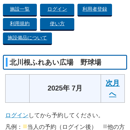
施設一覧
ログイン
利用者登録
利用規約
使い方
施設備品について
北川根ふれあい広場 野球場
次月
2025年 7月
へ
ログイン
してから予約してください。
■
■
凡例：
当人の予約（ログイン後）
他の方