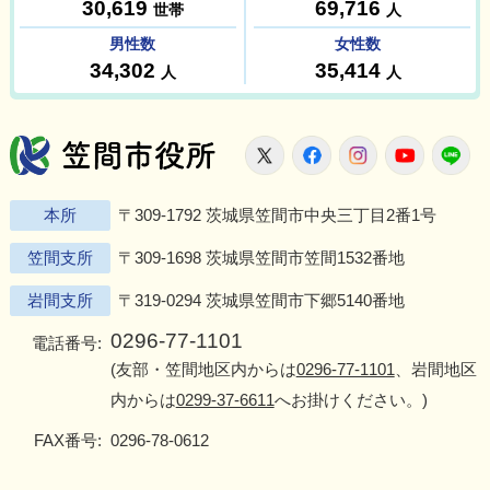
笠間市役所
X
Facebook
Instagram
Youtu
L
本所
〒309-1792 茨城県笠間市中央三丁目2番1号
笠間支所
〒309-1698 茨城県笠間市笠間1532番地
岩間支所
〒319-0294 茨城県笠間市下郷5140番地
0296-77-1101
電話番号:
(友部・笠間地区内からは
0296-77-1101
、岩間地区
内からは
0299-37-6611
へお掛けください。)
FAX番号:
0296-78-0612