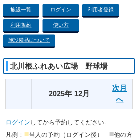
施設一覧
ログイン
利用者登録
利用規約
使い方
施設備品について
北川根ふれあい広場 野球場
次月
2025年 12月
へ
ログイン
してから予約してください。
■
■
凡例：
当人の予約（ログイン後）
他の方