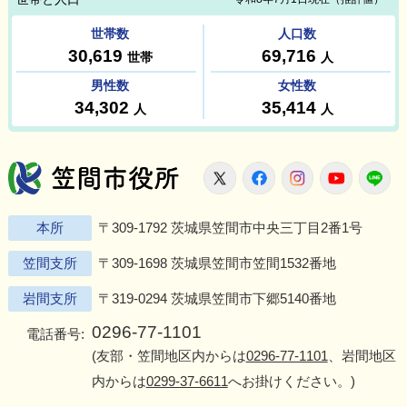
笠間市役所
X
Facebook
Instagram
Youtu
L
本所
〒309-1792 茨城県笠間市中央三丁目2番1号
笠間支所
〒309-1698 茨城県笠間市笠間1532番地
岩間支所
〒319-0294 茨城県笠間市下郷5140番地
0296-77-1101
電話番号:
(友部・笠間地区内からは
0296-77-1101
、岩間地区
内からは
0299-37-6611
へお掛けください。)