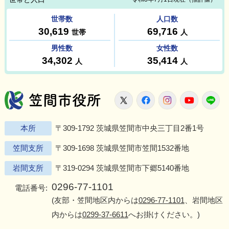
笠間市役所
X
Facebook
Instagram
Youtu
L
本所
〒309-1792 茨城県笠間市中央三丁目2番1号
笠間支所
〒309-1698 茨城県笠間市笠間1532番地
岩間支所
〒319-0294 茨城県笠間市下郷5140番地
0296-77-1101
電話番号:
(友部・笠間地区内からは
0296-77-1101
、岩間地区
内からは
0299-37-6611
へお掛けください。)