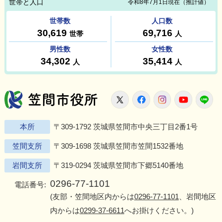
笠間市役所
X
Facebook
Instagram
Youtu
L
本所
〒309-1792 茨城県笠間市中央三丁目2番1号
笠間支所
〒309-1698 茨城県笠間市笠間1532番地
岩間支所
〒319-0294 茨城県笠間市下郷5140番地
0296-77-1101
電話番号:
(友部・笠間地区内からは
0296-77-1101
、岩間地区
内からは
0299-37-6611
へお掛けください。)