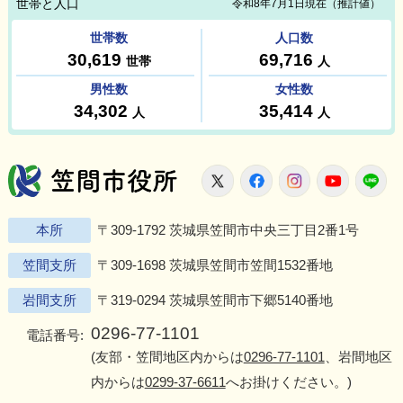
笠間市役所
X
Facebook
Instagram
Youtu
L
本所
〒309-1792 茨城県笠間市中央三丁目2番1号
笠間支所
〒309-1698 茨城県笠間市笠間1532番地
岩間支所
〒319-0294 茨城県笠間市下郷5140番地
0296-77-1101
電話番号:
(友部・笠間地区内からは
0296-77-1101
、岩間地区
内からは
0299-37-6611
へお掛けください。)