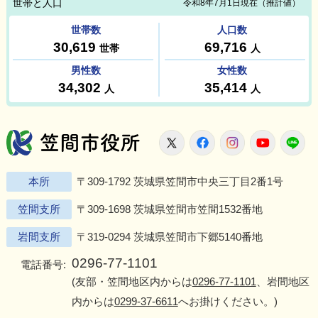
笠間市役所
X
Facebook
Instagram
Youtu
L
本所
〒309-1792 茨城県笠間市中央三丁目2番1号
笠間支所
〒309-1698 茨城県笠間市笠間1532番地
岩間支所
〒319-0294 茨城県笠間市下郷5140番地
0296-77-1101
電話番号:
(友部・笠間地区内からは
0296-77-1101
、岩間地区
内からは
0299-37-6611
へお掛けください。)