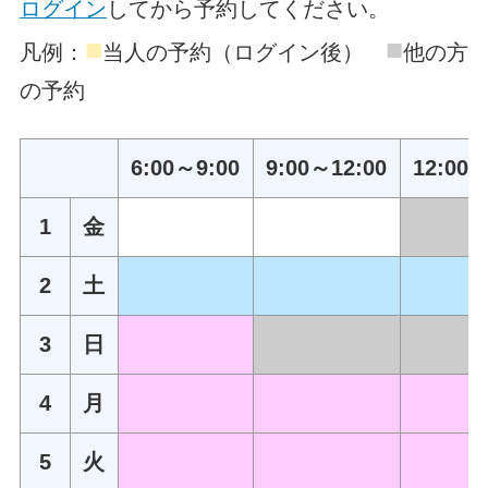
ログイン
してから予約してください。
■
■
凡例：
当人の予約（ログイン後）
他の方
の予約
6:00～9:00
9:00～12:00
12:00～
1
金
2
土
3
日
4
月
5
火