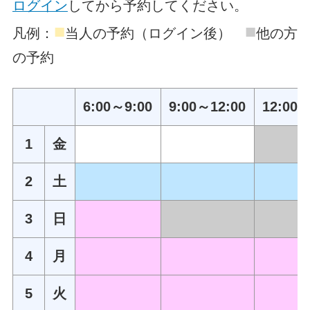
ログイン
してから予約してください。
■
■
凡例：
当人の予約（ログイン後）
他の方
の予約
6:00～9:00
9:00～12:00
12:00～
1
金
2
土
3
日
4
月
5
火