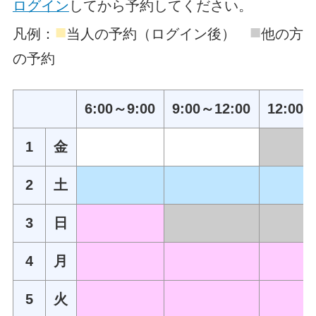
ログイン
してから予約してください。
■
■
凡例：
当人の予約（ログイン後）
他の方
の予約
6:00～9:00
9:00～12:00
12:00～
1
金
2
土
3
日
4
月
5
火