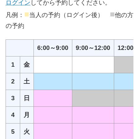
ログイン
してから予約してください。
■
■
凡例：
当人の予約（ログイン後）
他の方
の予約
6:00～9:00
9:00～12:00
12:00～
1
金
2
土
3
日
4
月
5
火