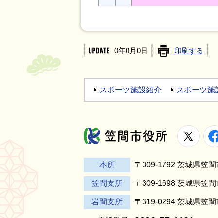
0年0月0日
印刷する
スポーツ施設紹介
スポーツ施
X
笠間市役所
本所
〒309-1792 茨城県
笠間支所
〒309-1698 茨城県笠
岩間支所
〒319-0294 茨城県笠