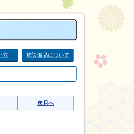
い方
施設備品について
次月へ