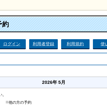
予約
ログイン
利用者登録
利用規約
使
。
2026年 5月
い。
■
後）
他の方の予約