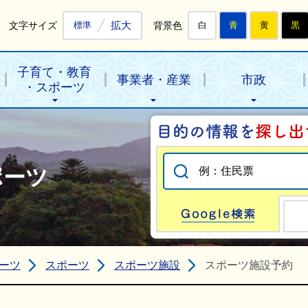
拡大
文字サイズ
背景色
標準
白
青
黄
黒
子育て・教育
事業者・産業
市政
・スポーツ
ポーツ
Go
ーツ
スポーツ
スポーツ施設
スポーツ施設予約