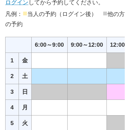
ログイン
してから予約してください。
■
■
凡例：
当人の予約（ログイン後）
他の方
の予約
6:00～9:00
9:00～12:00
12:00～
1
金
2
土
3
日
4
月
5
火