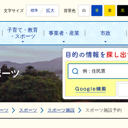
拡大
文字サイズ
背景色
標準
白
青
黄
黒
子育て・教育
事業者・産業
市政
・スポーツ
ポーツ
Go
ーツ
スポーツ
スポーツ施設
スポーツ施設予約