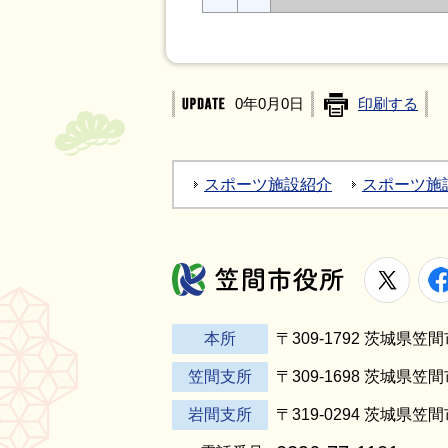
0年0月0日
印刷する
スポーツ施設紹介
スポーツ施
X
笠間市役所
本所
〒309-1792 茨城県
笠間支所
〒309-1698 茨城県笠
岩間支所
〒319-0294 茨城県笠