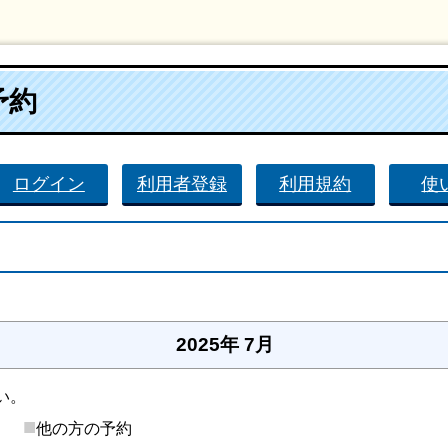
予約
ログイン
利用者登録
利用規約
使
。
2025年 7月
い。
■
後）
他の方の予約