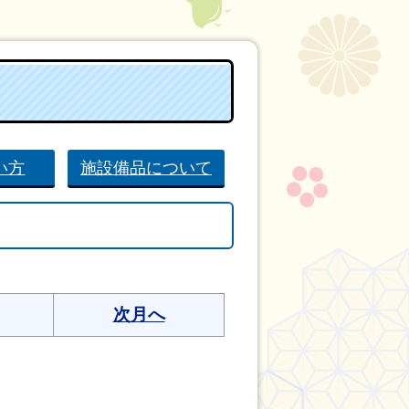
い方
施設備品について
次月へ