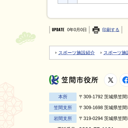
0年0月0日
印刷する
スポーツ施設紹介
スポーツ施
X
笠間市役所
本所
〒309-1792 茨城県
笠間支所
〒309-1698 茨城県笠
岩間支所
〒319-0294 茨城県笠