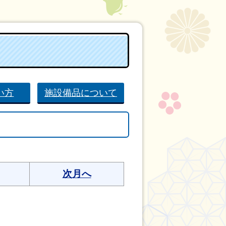
い方
施設備品について
次月へ