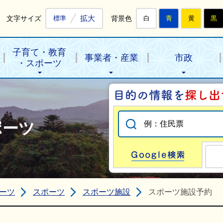
拡大
文字サイズ
背景色
標準
白
青
黄
黒
子育て・教育
事業者・産業
市政
・スポーツ
ポーツ
Go
ーツ
スポーツ
スポーツ施設
スポーツ施設予約