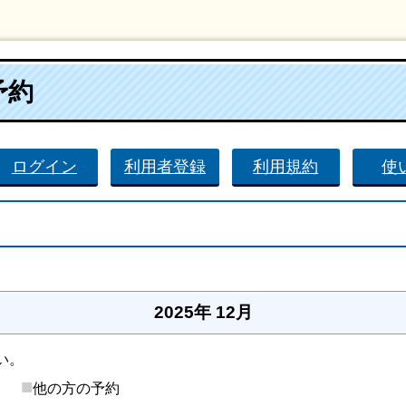
予約
ログイン
利用者登録
利用規約
使
。
2025年 12月
い。
■
後）
他の方の予約