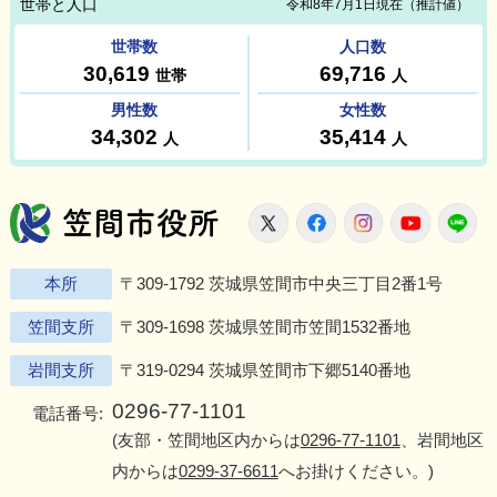
笠間市役所
X
Facebook
Instagram
Youtu
L
本所
〒309-1792 茨城県笠間市中央三丁目2番1号
笠間支所
〒309-1698 茨城県笠間市笠間1532番地
岩間支所
〒319-0294 茨城県笠間市下郷5140番地
0296-77-1101
電話番号:
(友部・笠間地区内からは
0296-77-1101
、岩間地区
内からは
0299-37-6611
へお掛けください。)