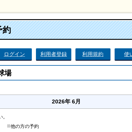
予約
ログイン
利用者登録
利用規約
使
球場
。
2026年 6月
い。
■
後）
他の方の予約