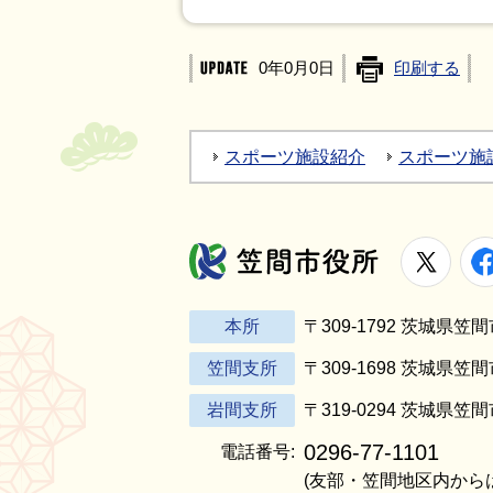
0年0月0日
印刷する
スポーツ施設紹介
スポーツ施
X
笠間市役所
本所
〒309-1792 茨城県
笠間支所
〒309-1698 茨城県笠
岩間支所
〒319-0294 茨城県笠
0296-77-1101
電話番号:
(友部・笠間地区内から