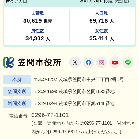
笠間市役所
X
Facebook
Instagram
Youtu
L
本所
〒309-1792 茨城県笠間市中央三丁目2番1号
笠間支所
〒309-1698 茨城県笠間市笠間1532番地
岩間支所
〒319-0294 茨城県笠間市下郷5140番地
0296-77-1101
電話番号:
(友部・笠間地区内からは
0296-77-1101
、岩間地区
内からは
0299-37-6611
へお掛けください。)