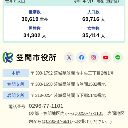
笠間市役所
X
Facebook
Instagram
Youtu
L
本所
〒309-1792 茨城県笠間市中央三丁目2番1号
笠間支所
〒309-1698 茨城県笠間市笠間1532番地
岩間支所
〒319-0294 茨城県笠間市下郷5140番地
0296-77-1101
電話番号:
(友部・笠間地区内からは
0296-77-1101
、岩間地区
内からは
0299-37-6611
へお掛けください。)