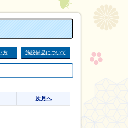
い方
施設備品について
次月へ