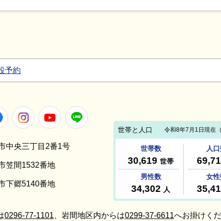
設予約
Facebook
Instagram
Youtube
LINE
笠間市中央三丁目2番1号
間市笠間1532番地
間市下郷5140番地
は
0296-77-1101
、岩間地区内からは
0299-37-6611
へお掛けくだ