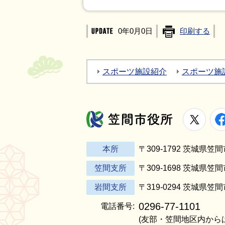
0年0月0日
印刷する
スポーツ施設紹介
スポーツ施
X
笠間市役所
本所
〒309-1792 茨城県
笠間支所
〒309-1698 茨城県笠
岩間支所
〒319-0294 茨城県笠
0296-77-1101
電話番号:
(友部・笠間地区内から