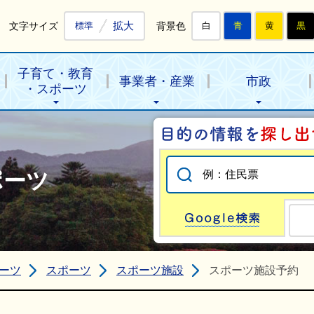
拡大
文字サイズ
背景色
標準
白
青
黄
黒
子育て・教育
事業者・産業
市政
・スポーツ
ポーツ
Go
ーツ
スポーツ
スポーツ施設
スポーツ施設予約