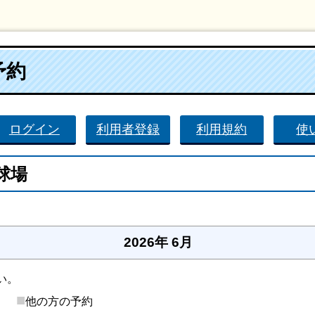
予約
ログイン
利用者登録
利用規約
使
球場
。
2026年 6月
い。
■
後）
他の方の予約