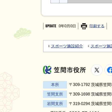
0年0月0日
印刷する
スポーツ施設紹介
スポーツ施
X
笠間市役所
本所
〒309-1792 茨城県
笠間支所
〒309-1698 茨城県笠
岩間支所
〒319-0294 茨城県笠