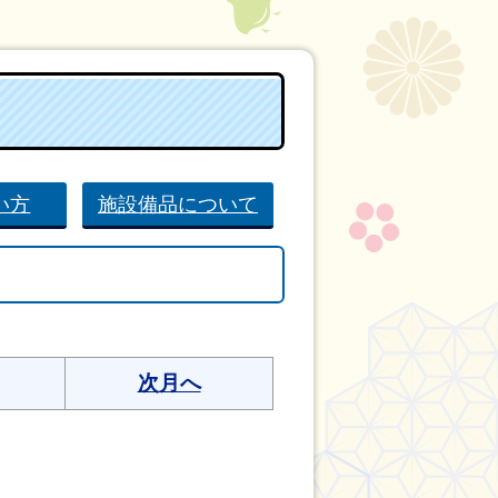
い方
施設備品について
次月へ