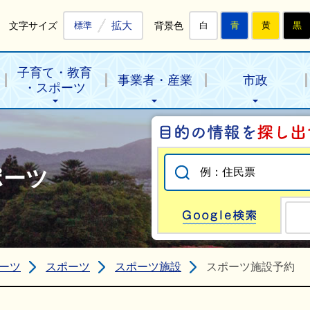
拡大
文字サイズ
背景色
標準
白
青
黄
黒
子育て・教育
事業者・産業
市政
・スポーツ
ポーツ
Go
ーツ
スポーツ
スポーツ施設
スポーツ施設予約