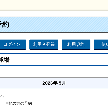
予約
ログイン
利用者登録
利用規約
使
球場
。
2026年 5月
い。
■
後）
他の方の予約